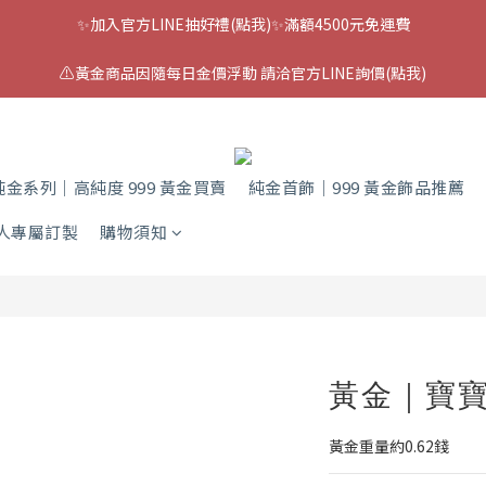
✨加入官方LINE抽好禮(點我)✨滿額4500元免運費
⚠️黃金商品因隨每日金價浮動 請洽官方LINE詢價(點我)
純金系列｜高純度 999 黃金買賣
純金首飾｜999 黃金飾品推薦
人專屬訂製
購物須知
黃金｜寶
黃金重量約0.62錢