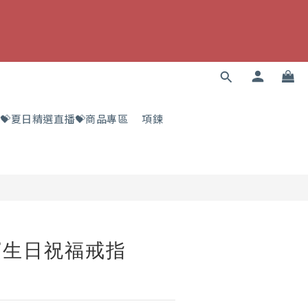
💝夏日精選直播💝商品專區
項鍊
寶生日祝福戒指