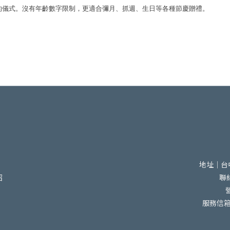
柔守護的儀式。沒有年齡數字限制，更適合彌月、抓週、生日等各種節慶贈禮。
地址｜台
紹
聯絡
服務信箱｜