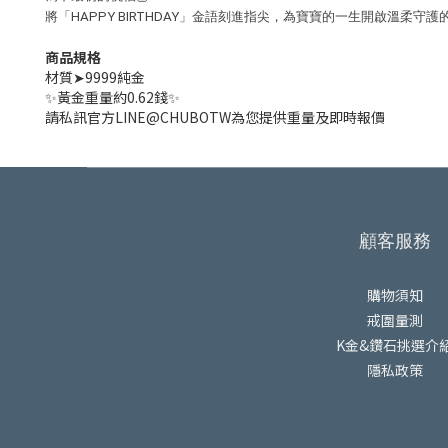
將「HAPPY BIRTHDAY」金語刻進指尖，為寶寶的一生開啟溫
商品規格
材質➤9999純金
✨黃金重量約0.62錢✨
請私訊官方LINE@CHUBOTW為您提供重量及即時報價
顧客服務
購物須知
戒圍量測
K金&鑽石挑選介
隱私政策