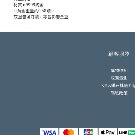
材質➤9999純金
✨黃金重量約0.58錢✨
戒圍皆可訂製，亦會影響金重
顧客服務
購物須知
戒圍量測
K金&鑽石挑選介
隱私政策