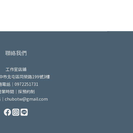
聯絡我們
工作室店鋪
中市北屯區同榮路199號3樓
電話｜0972251731
營業時間｜採預約制
chubotw@gmail.com