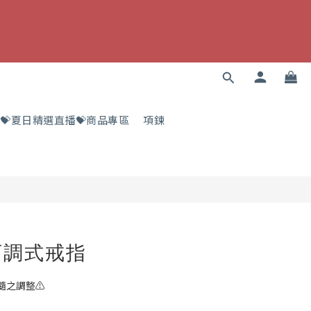
💝夏日精選直播💝商品專區
項鍊
可調式戒指
隨之調整⚠️