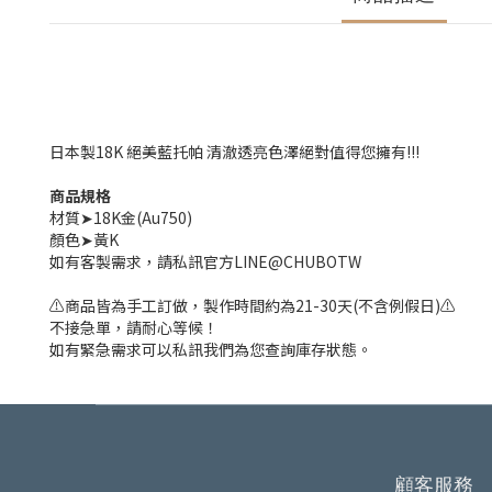
日本製18K 絕美藍托帕 清澈透亮色澤絕對值得您擁有!!!
商品規格
材質➤18K金(Au750)
顏色➤黃K
如有客製需求，請私訊官方LINE@CHUBOTW
⚠️商品皆為手工訂做，製作時間約為21-30天(不含例假日)⚠️
不接急單，請耐心等候！
如有緊急需求可以私訊我們為您查詢庫存狀態。
顧客服務