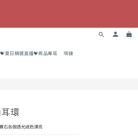
💝夏日精選直播💝商品專區
項鍊
帕耳環
足 寶石各個透光成色漂亮