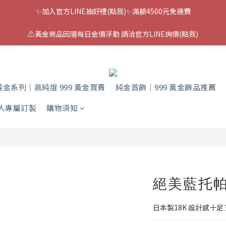
✨加入官方LINE抽好禮(點我)✨滿額4500元免運費
⚠️黃金商品因隨每日金價浮動 請洽官方LINE詢價(點我)
純金系列｜高純度 999 黃金買賣
純金首飾｜999 黃金飾品推薦
人專屬訂製
購物須知
絕美藍托
日本製18K 設計感十