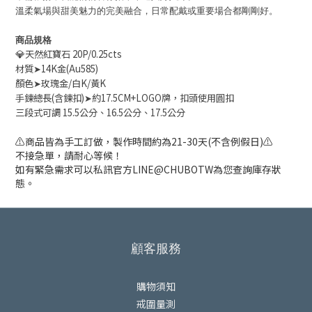
溫柔氣場與甜美魅力的完美融合，日常配戴或重要場合都剛剛好。
商品規格
💎
天然紅寶石 20P/0.25cts
材質➤14K金(Au585)
顏色➤玫瑰金/白K/黃K
手鍊總長(含鍊扣)➤約17.5CM+LOGO牌，扣頭使用圓扣
三段式可調 15.5公分、16.5公分、17.5公分
⚠️商品皆為手工訂做，製作時間約為21-30天(不含例假日)⚠️
不接急單，請耐心等候！
如有緊急需求可以私訊官方LINE@CHUBOTW為您查詢庫存狀
態。
顧客服務
購物須知
戒圍量測